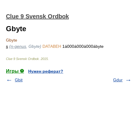
Clue 9 Svensk Ordbok
Gbyte
Gbyte
s
(
n-genus
, Gbyte)
DATABEH
1á000á000á000ábyte
Clue 9 Svensk Ordbok
.
2015
.
Игры ⚽
Нужен реферат?
Gbit
Gdur