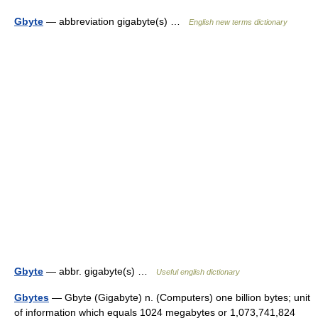
Gbyte
— abbreviation gigabyte(s) …
English new terms dictionary
Gbyte
— abbr. gigabyte(s) …
Useful english dictionary
Gbytes
— Gbyte (Gigabyte) n. (Computers) one billion bytes; unit
of information which equals 1024 megabytes or 1,073,741,824