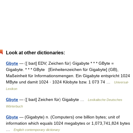
Look at other dictionaries:
Gbyte
— 〈[ baıt] EDV; Zeichen für〉 Gigabyte * * * GByte =
Gigabyte. * * * GByte [Einheitenzeichen für Gigabyte] (GB),
Maßeinheit für Informationsmengen. Ein Gigabyte entspricht 1024
MByte und damit 1024 · 1024 Kilobyte bzw. 1 073 74 …
Universal-
Lexikon
Gbyte
— 〈[ baıt] Zeichen für〉 Gigabyte …
Lexikalische Deutsches
Wörterbuch
Gbyte
— (Gigabyte) n. (Computers) one billion bytes; unit of
information which equals 1024 megabytes or 1,073,741,824 bytes
…
English contemporary dictionary