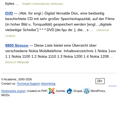
bytes …
English contemporary dictionary
DVD
— 〈Abk. für engl.〉 Digital Versatile Disc, eine beidseitig
beschichtete CD mit sehr großer Speicherkapazität, auf der Filme
(in hoher Bild u. Tonqualität) gespeichert werden [engl., „digitale
vielseitige Scheibe“] * * * DVD [de:fa̮u de: ], die; , s …
Universal-
Lexikon
8800 Sirocco
— Diese Liste bietet eine Übersicht über
verschiedene Nokia Mobiltelefone. Inhaltsverzeichnis 1 Nokia 1xxx
1.1 Nokia 1100 1.2 Nokia 1110 1.3 Nokia 1200 1.4 Nokia 1208 …
Deutsch Wikipedia
© Academic, 2000-2026
18+
Contact us:
Technical Support
,
Advertising
Dictionaries export
, created on PHP,
Joomla,
Drupal,
WordPress,
MODx.