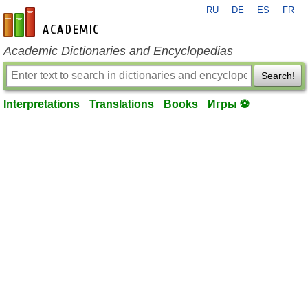
RU
DE
ES
FR
en-academic.com
Academic Dictionaries and Encyclopedias
Search!
Interpretations
Translations
Books
Игры ⚽